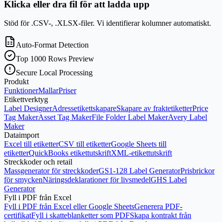
Klicka eller dra fil för att ladda upp
Stöd för .CSV-, .XLSX-filer. Vi identifierar kolumner automatiskt.
Auto-Format Detection
Top 1000 Rows Preview
Secure Local Processing
Produkt
Funktioner
Mallar
Priser
Etikettverktyg
Label Designer
Adressetikettskapare
Skapare av fraktetiketter
Price
Tag Maker
Asset Tag Maker
File Folder Label Maker
Avery Label
Maker
Dataimport
Excel till etiketter
CSV till etiketter
Google Sheets till
etiketter
QuickBooks etikettutskrift
XML-etikettutskrift
Streckkoder och retail
Massgenerator för streckkoder
GS1-128 Label Generator
Prisbrickor
för smycken
Näringsdeklarationer för livsmedel
GHS Label
Generator
Fyll i PDF från Excel
Fyll i PDF från Excel eller Google Sheets
Generera PDF-
certifikat
Fyll i skatteblanketter som PDF
Skapa kontrakt från