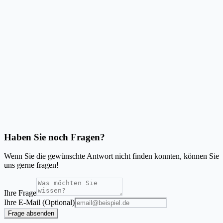
Produktion einsetze?
Ist der Prozess datenschutzfreundlich oder DSGVO-tauglich?
Werden meine Tabellendaten auf Ihren Servern gespeichert?
Kann ich die Zuordnung speichern und die gleiche PDF-Vorlage später
wiederverwenden?
Haben Sie noch Fragen?
Wenn Sie die gewünschte Antwort nicht finden konnten, können Sie
uns gerne fragen!
Ihre Frage
Ihre E-Mail (Optional)
Frage absenden