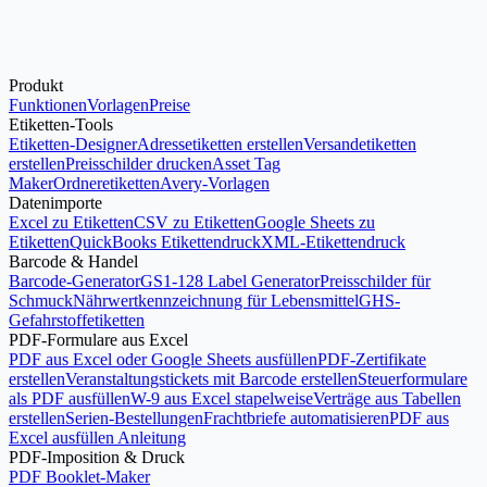
Ablauf kostenlos testen
Preise ansehen
Produkt
Funktionen
Vorlagen
Preise
Etiketten-Tools
Etiketten-Designer
Adressetiketten erstellen
Versandetiketten
erstellen
Preisschilder drucken
Asset Tag
Maker
Ordneretiketten
Avery-Vorlagen
Datenimporte
Excel zu Etiketten
CSV zu Etiketten
Google Sheets zu
Etiketten
QuickBooks Etikettendruck
XML-Etikettendruck
Barcode & Handel
Barcode-Generator
GS1-128 Label Generator
Preisschilder für
Schmuck
Nährwertkennzeichnung für Lebensmittel
GHS-
Gefahrstoffetiketten
PDF-Formulare aus Excel
PDF aus Excel oder Google Sheets ausfüllen
PDF-Zertifikate
erstellen
Veranstaltungstickets mit Barcode erstellen
Steuerformulare
als PDF ausfüllen
W-9 aus Excel stapelweise
Verträge aus Tabellen
erstellen
Serien-Bestellungen
Frachtbriefe automatisieren
PDF aus
Excel ausfüllen Anleitung
PDF-Imposition & Druck
PDF Booklet-Maker