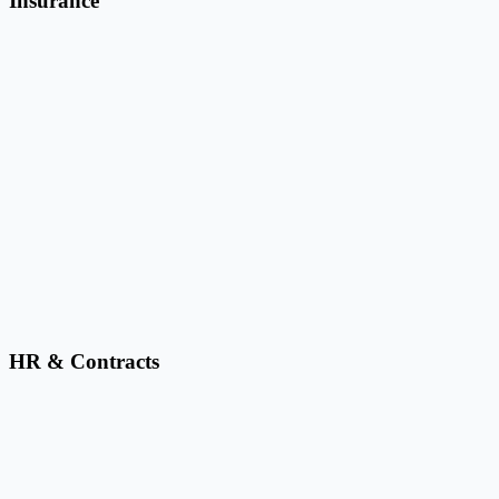
Insurance
Fill ACORD 25 from Excel, Google Sheets, or CSV
Batch fill certificate holder rows into your own ACORD 25
template and export one COI PDF per row.
Fill CMS-1500 from Excel, Google Sheets, or CSV
Map claim rows onto your CMS-1500 template and export one
completed insurance form PDF per row.
HR & Contracts
Automate PDF Contracts