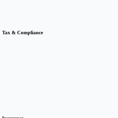
Tax & Compliance
Bulk W-9 Form Filler
Fill contractor and vendor W-9 PDFs from spreadsheet rows with
reusable field mapping.
Fill Tax PDFs from Excel
Map spreadsheet rows onto W-9, 1099, and similar tax PDFs with a
repeatable workflow.