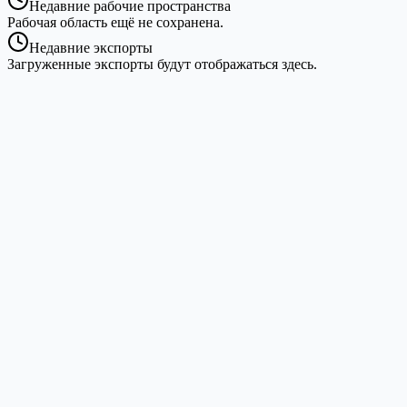
Недавние рабочие пространства
Рабочая область ещё не сохранена.
Недавние экспорты
Загруженные экспорты будут отображаться здесь.
Нулевая утечка данных
В эпоху ИИ и облачного отслеживания мы
предлагаем надёжное убежище. Имена студентов и
оценки остаются в памяти вашего браузера и