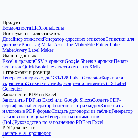
Продукт
Создать сертификаты сейчас
Возможности
Шаблоны
Цены
Инструменты для этикеток
Дизайнер этикеток
Генератор адресных этикеток
Этикетки для
доставки
Price Tag Maker
Asset Tag Maker
File Folder Label
Maker
Avery Label Maker
Импорт данных
Excel в ярлыки
CSV в ярлыки
Google Sheets в ярлыки
Печать
этикеток QuickBooks
Печать этикеток из XML
Штрихкоды и розница
Генератор штрихкодов
GS1-128 Label Generator
Бирки для
украшений
Этикетки с информацией о питании
GHS Label
Generator
Заполнение PDF из Excel
Заполнить PDF из Excel или Google Sheets
Создать PDF-
сертификаты
Генератор билетов с штрихкодом
Заполнить
налоговые PDF-формы
Создать договоры из таблиц
Генератор
заказов поставщикам
Генератор коносаментов
(BoL)
Руководство по заполнению PDF из Excel
PDF для печати
Печать PDF брошюрой