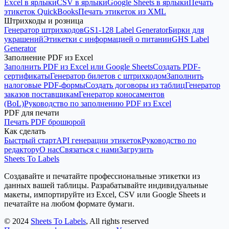
Excel в ярлыки
CSV в ярлыки
Google Sheets в ярлыки
Печать
этикеток QuickBooks
Печать этикеток из XML
Штрихкоды и розница
Генератор штрихкодов
GS1-128 Label Generator
Бирки для
украшений
Этикетки с информацией о питании
GHS Label
Generator
Заполнение PDF из Excel
Заполнить PDF из Excel или Google Sheets
Создать PDF-
сертификаты
Генератор билетов с штрихкодом
Заполнить
налоговые PDF-формы
Создать договоры из таблиц
Генератор
заказов поставщикам
Генератор коносаментов
(BoL)
Руководство по заполнению PDF из Excel
PDF для печати
Печать PDF брошюрой
Как сделать
Быстрый старт
API генерации этикеток
Руководство по
редактору
О нас
Связаться с нами
Загрузить
Sheets To Labels
Создавайте и печатайте профессиональные этикетки из
данных вашей таблицы. Разрабатывайте индивидуальные
макеты, импортируйте из Excel, CSV или Google Sheets и
печатайте на любом формате бумаги.
©
2024
Sheets To Labels
, All rights reserved