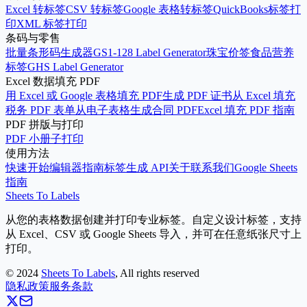
Excel 转标签
CSV 转标签
Google 表格转标签
QuickBooks标签打
印
XML 标签打印
条码与零售
批量条形码生成器
GS1-128 Label Generator
珠宝价签
食品营养
标签
GHS Label Generator
Excel 数据填充 PDF
用 Excel 或 Google 表格填充 PDF
生成 PDF 证书
从 Excel 填充
税务 PDF 表单
从电子表格生成合同 PDF
Excel 填充 PDF 指南
PDF 拼版与打印
PDF 小册子打印
使用方法
快速开始
编辑器指南
标签生成 API
关于
联系我们
Google Sheets
指南
Sheets To Labels
从您的表格数据创建并打印专业标签。自定义设计标签，支持
从 Excel、CSV 或 Google Sheets 导入，并可在任意纸张尺寸上
打印。
©
2024
Sheets To Labels
, All rights reserved
隐私政策
服务条款