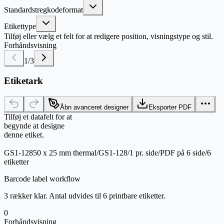
Standardstregkodeformat
Etikettype
Tilføj eller vælg et felt for at redigere position, visningstype og stil.
Forhåndsvisning
1
/
3
Etiketark
Åbn avanceret designer
Eksporter PDF
Tilføj et datafelt for at
begynde at designe
denne etiket.
GS1-128
50 x 25 mm thermal
/
GS1-128
/
1 pr. side
/
PDF på 6 side
/
6
etiketter
Barcode label workflow
3 rækker klar. Antal udvides til 6 printbare etiketter.
0
Forhåndsvisning