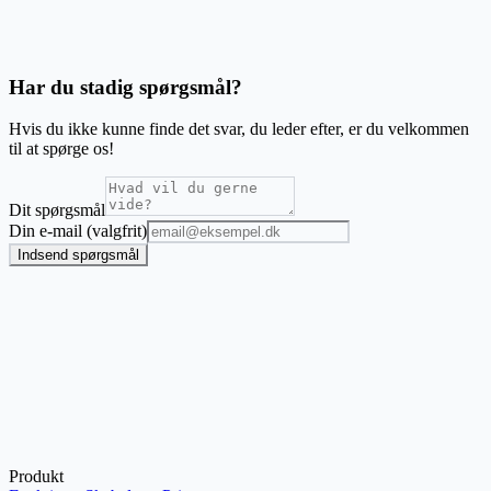
Hvorfor GS1-128 og ikke en almindelig stregkodegenerator?
Har du stadig spørgsmål?
Hvis du ikke kunne finde det svar, du leder efter, er du velkommen
til at spørge os!
Dit spørgsmål
Din e-mail (valgfrit)
Indsend spørgsmål
Produkt
Start etiketgenerator
Åbn bulk-stregkodegenerator