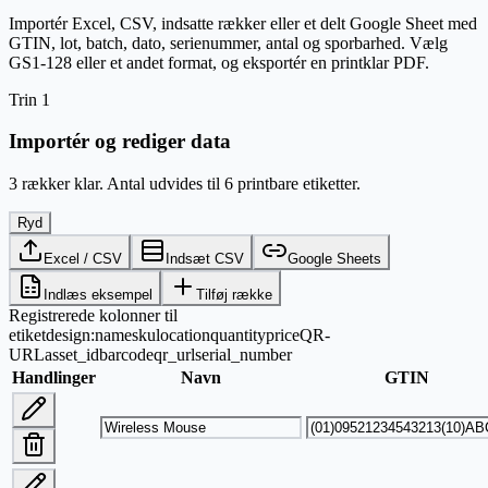
Importér Excel, CSV, indsatte rækker eller et delt Google Sheet med
GTIN, lot, batch, dato, serienummer, antal og sporbarhed. Vælg
GS1-128 eller et andet format, og eksportér en printklar PDF.
Trin 1
Importér og rediger data
3 rækker klar. Antal udvides til 6 printbare etiketter.
Ryd
Excel / CSV
Indsæt CSV
Google Sheets
Indlæs eksempel
Tilføj række
Registrerede kolonner til
etiketdesign:
name
sku
location
quantity
price
QR-
URL
asset_id
barcode
qr_url
serial_number
Handlinger
Navn
GTIN