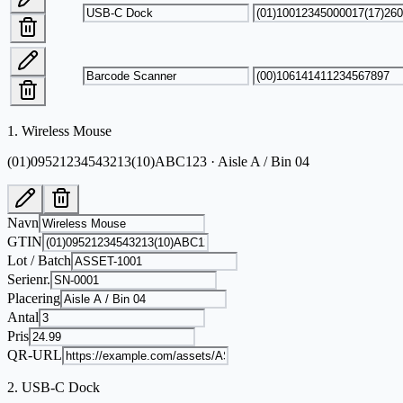
1
.
Wireless Mouse
(01)09521234543213(10)ABC123 · Aisle A / Bin 04
Navn
GTIN
Lot / Batch
Serienr.
Placering
Antal
Pris
QR-URL
2
.
USB-C Dock