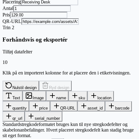
Placering
Antal
Pris
QR-URL
Trin 2
Forhåndsvis og eksportér
Tilføj datafelter
10
Klik på en importeret kolonne for at placere den i etiketvisningen.
Nulstil design
Ryd design
Text
Image
name
sku
location
quantity
price
QR-URL
asset_id
barcode
qr_url
serial_number
Standardstregkodeformatet bruges kun til nye stregkodefelter og
skabelonanbefalinger. Hvert placeret stregkodefelt kan stadig bruge
sit eget format.