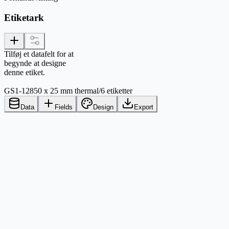
Etiketark
Tilføj et datafelt for at
begynde at designe
denne etiket.
GS1-128
50 x 25 mm thermal
/
6 etiketter
Data
Fields
Design
Export
Excel
Google Sheets
CSV
PDF Output
Thermal Printers