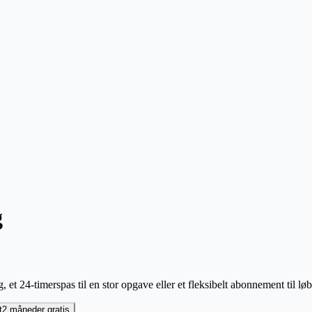
g
ug, et 24-timerspas til en stor opgave eller et fleksibelt abonnement til l
t
2 måneder gratis