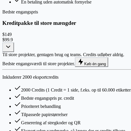
Én betaling uden automatisk fornyelse
Bedste engangspris
Kreditpakke til store mængder
$149
$99.9
Til store projekter, gentagen brug og teams. Credits udløber aldrig.
Bedste engangsværdi til store projekter.
Køb én gang
Inkluderer 2000 eksportcredits
2000 Credits (1 Credit = 1 side, f.eks. op til 60.000 etikette
Bedste engangspris pr. credit
Prioriteret behandling
Tilpassede papirstørrelser
Generering af stregkoder og QR
Eksport uden vandmærke, så længe der er credits tilbage