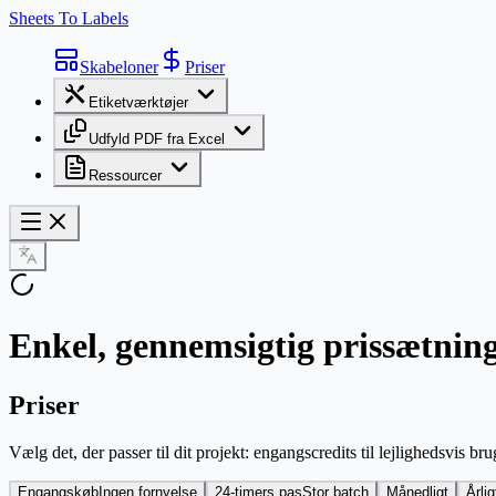
Sheets To Labels
Skabeloner
Priser
Etiketværktøjer
Udfyld PDF fra Excel
Ressourcer
Enkel, gennemsigtig prissætnin
Priser
Vælg det, der passer til dit projekt: engangscredits til lejlighedsvis br
Engangskøb
Ingen fornyelse
24-timers pas
Stor batch
Månedligt
Årlig