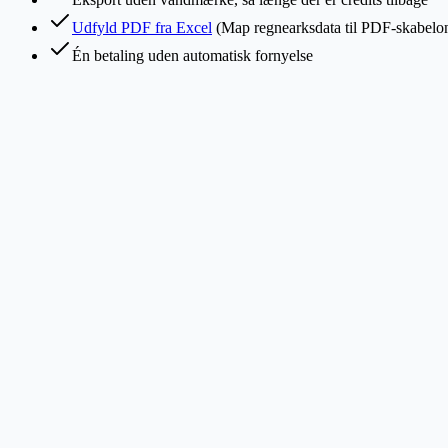
Udfyld PDF fra Excel
(Map regnearksdata til PDF-skabelo
Én betaling uden automatisk fornyelse
Skal jeg have et abonnement?
Hvad kan jeg lave med engangscredits?
Kan jeg få gratis credits til et lille projekt?
Hvad er en Credit, og hvordan beregnes den?