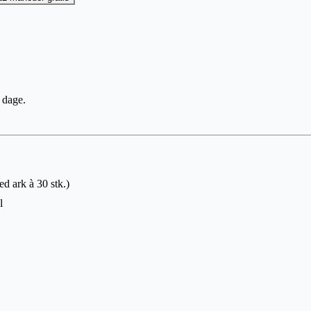
0 dage.
ed ark à 30 stk.)
l