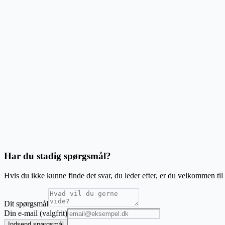
Hvordan takseres duplikerede eller gentagne etiketter?
Bliver jeg informeret om Credit-forbrug før eksport?
Hvad er den bedste løsning til udskrivning af store mængder termiske etik
Overfores abonnementscredits?
Har du stadig spørgsmål?
Hvis du ikke kunne finde det svar, du leder efter, er du velkommen til 
Dit spørgsmål
Din e-mail (valgfrit)
Indsend spørgsmål