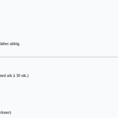
løber aldrig.
 med ark à 30 stk.)
eloner)