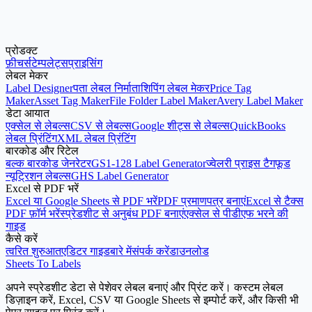
प्रोडक्ट
हमें ईमेल भेजें
फ़ीचर्स
टेम्पलेट्स
प्राइसिंग
लेबल मेकर
Label Designer
पता लेबल निर्माता
शिपिंग लेबल मेकर
Price Tag
Maker
Asset Tag Maker
File Folder Label Maker
Avery Label Maker
डेटा आयात
एक्सेल से लेबल्स
CSV से लेबल्स
Google शीट्स से लेबल्स
QuickBooks
लेबल प्रिंटिंग
XML लेबल प्रिंटिंग
बारकोड और रिटेल
बल्क बारकोड जेनरेटर
GS1-128 Label Generator
ज्वेलरी प्राइस टैग
फूड
न्यूट्रिशन लेबल्स
GHS Label Generator
Excel से PDF भरें
Excel या Google Sheets से PDF भरें
PDF प्रमाणपत्र बनाएं
Excel से टैक्स
PDF फ़ॉर्म भरें
स्प्रेडशीट से अनुबंध PDF बनाएं
एक्सेल से पीडीएफ भरने की
गाइड
कैसे करें
त्वरित शुरुआत
एडिटर गाइड
बारे में
संपर्क करें
डाउनलोड
Sheets To Labels
अपने स्प्रेडशीट डेटा से पेशेवर लेबल बनाएं और प्रिंट करें। कस्टम लेबल
डिज़ाइन करें, Excel, CSV या Google Sheets से इम्पोर्ट करें, और किसी भी