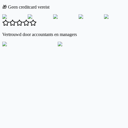
🎁 Geen creditcard vereist
Vertrouwd door accountants en managers
Excel
Google Sheets
CSV
PDF-uitvoer
Printers