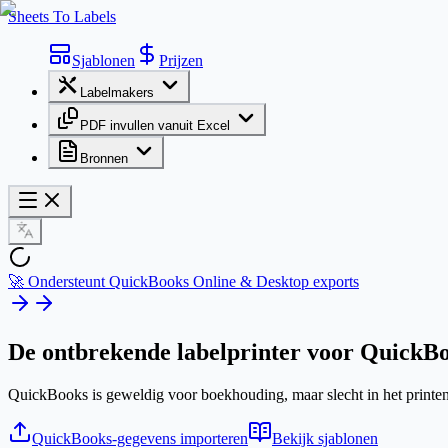
Sheets To Labels
Sjablonen
Prijzen
Labelmakers
PDF invullen vanuit Excel
Bronnen
🚀 Ondersteunt QuickBooks Online & Desktop exports
De ontbrekende labelprinter voor
QuickBo
QuickBooks is geweldig voor boekhouding, maar slecht in het printen va
QuickBooks-gegevens importeren
Bekijk sjablonen