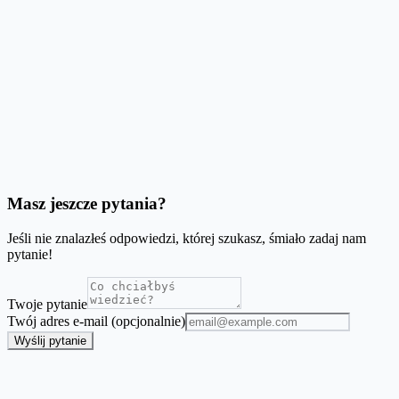
Czy korzystanie z serwisu jest darmowe?
Czy mogę użyć własnego rozmiaru papieru?
Moje obrazy się nie ładują, co zrobić?
Masz jeszcze pytania?
Jeśli nie znalazłeś odpowiedzi, której szukasz, śmiało zadaj nam
pytanie!
Twoje pytanie
Twój adres e-mail (opcjonalnie)
Wyślij pytanie