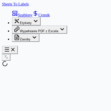
Sheets To Labels
Szablony
Cennik
Etykiety
Wypełnianie PDF z Excela
Zasoby
Jak wydrukować etykiety?