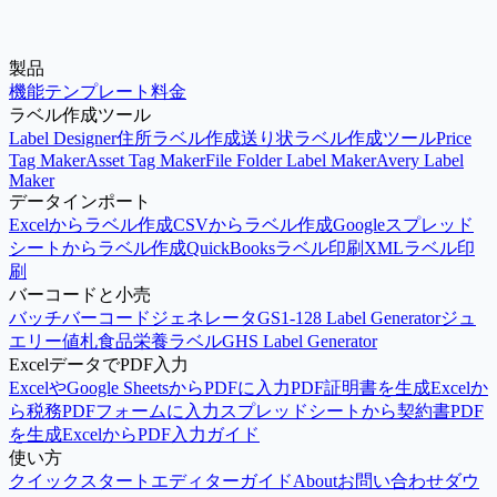
製品
今すぐデザイン
Excelをアップロード
機能
テンプレート
料金
ラベル作成ツール
Label Designer
住所ラベル作成
送り状ラベル作成ツール
Price
Tag Maker
Asset Tag Maker
File Folder Label Maker
Avery Label
Maker
データインポート
Excelからラベル作成
CSVからラベル作成
Googleスプレッド
シートからラベル作成
QuickBooksラベル印刷
XMLラベル印
刷
バーコードと小売
バッチバーコードジェネレータ
GS1-128 Label Generator
ジュ
エリー値札
食品栄養ラベル
GHS Label Generator
ExcelデータでPDF入力
ExcelやGoogle SheetsからPDFに入力
PDF証明書を生成
Excelか
ら税務PDFフォームに入力
スプレッドシートから契約書PDF
を生成
ExcelからPDF入力ガイド
使い方
クイックスタート
エディターガイド
About
お問い合わせ
ダウ