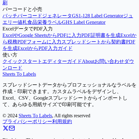
刷
バーコードと小売
バッチバーコードジェネレータ
GS1-128 Label Generator
ジュ
エリー値札
食品栄養ラベル
GHS Label Generator
ExcelデータでPDF入力
ExcelやGoogle SheetsからPDFに入力
PDF証明書を生成
Excelか
ら税務PDFフォームに入力
スプレッドシートから契約書PDF
を生成
ExcelからPDF入力ガイド
使い方
クイックスタート
エディターガイド
About
お問い合わせ
ダウ
ンロード
Sheets To Labels
スプレッドシートデータからプロフェッショナルなラベルを
作成・印刷できます。カスタムラベルをデザインし、
Excel、CSV、Googleスプレッドシートからインポートし
て、あらゆる用紙サイズで印刷可能です。
©
2024
Sheets To Labels
, All rights reserved
プライバシーポリシー
利用規約