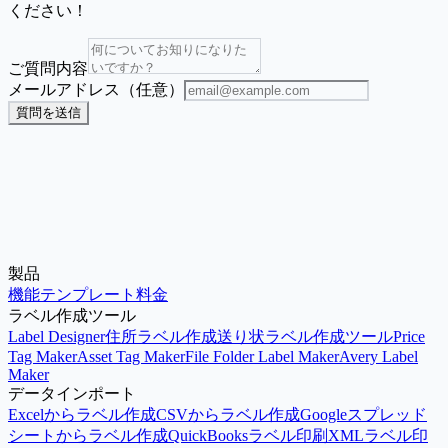
ください！
ご質問内容
メールアドレス（任意）
質問を送信
製品
今すぐXMLを変換
ドキュメントを読む
機能
テンプレート
料金
ラベル作成ツール
Label Designer
住所ラベル作成
送り状ラベル作成ツール
Price
Tag Maker
Asset Tag Maker
File Folder Label Maker
Avery Label
Maker
データインポート
Excelからラベル作成
CSVからラベル作成
Googleスプレッド
シートからラベル作成
QuickBooksラベル印刷
XMLラベル印