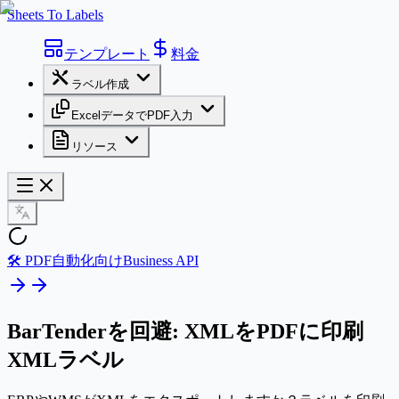
Sheets To Labels
テンプレート
料金
ラベル作成
ExcelデータでPDF入力
リソース
🛠️ PDF自動化向けBusiness API
BarTenderを回避: XMLをPDFに印刷
XMLラベル