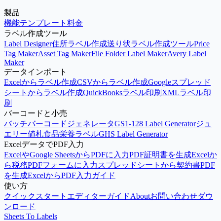
製品
結婚式ラベルをデザイン
ホリデーラベルをデザイン
機能
テンプレート
料金
ラベル作成ツール
Label Designer
住所ラベル作成
送り状ラベル作成ツール
Price
Tag Maker
Asset Tag Maker
File Folder Label Maker
Avery Label
Maker
データインポート
Excelからラベル作成
CSVからラベル作成
Googleスプレッド
シートからラベル作成
QuickBooksラベル印刷
XMLラベル印
刷
バーコードと小売
バッチバーコードジェネレータ
GS1-128 Label Generator
ジュ
エリー値札
食品栄養ラベル
GHS Label Generator
ExcelデータでPDF入力
ExcelやGoogle SheetsからPDFに入力
PDF証明書を生成
Excelか
ら税務PDFフォームに入力
スプレッドシートから契約書PDF
を生成
ExcelからPDF入力ガイド
使い方
クイックスタート
エディターガイド
About
お問い合わせ
ダウ
ンロード
Sheets To Labels