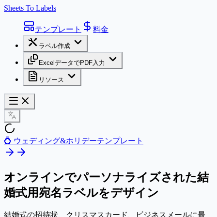
Sheets To Labels
テンプレート
料金
ラベル作成
ExcelデータでPDF入力
リソース
💍 ウェディング&ホリデーテンプレート
オンラインでパーソナライズされた
結
婚式用宛名ラベル
をデザイン
結婚式の招待状、クリスマスカード、ビジネスメールに最