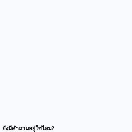
ฉันปลอดภัยกับเครื่องมือออนไลน์นี้หรือไม่
ฉันสามารถกรอกแบบฟอร์ม 1099 มากกว่า 100 ฉบับพร้อมกันได้หรือไม่
รองรับช่องทำเครื่องหมายและปุ่มตัวเลือกใน PDF หรือไม่
ฉันสามารถบันทึกการจับคู่ช่องข้อมูลภาษีสำหรับปีหน้าได้หรือไม่
จะเป็นอย่างไรหาก IRS อัปเดตการออกแบบแบบฟอร์ม
การส่งออกไฟล์ ZIP ปลอดภัยหรือไม่
ยังมีคำถามอยู่ใช่ไหม?