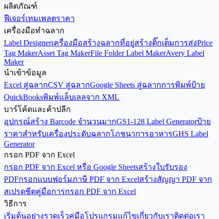
ผลิตภัณฑ์
เริ่มกรอกแบบเป็นชุด
ฟีเจอร์
เทมเพลต
ราคา
เครื่องมือทำฉลาก
Label Designer
เครื่องมือสร้างฉลากที่อยู่
สร้างติ๊กเต็มการส่ง
Price
Tag Maker
Asset Tag Maker
File Folder Label Maker
Avery Label
Maker
นำเข้าข้อมูล
Excel สู่ฉลาก
CSV สู่ฉลาก
Google Sheets สู่ฉลาก
การพิมพ์ป้าย
QuickBooks
พิมพ์แล็บเลลจาก XML
บาร์โค้ดและค้าปลีก
อุปกรณ์สร้าง Barcode จำนวนมาก
GS1-128 Label Generator
ป้าย
ราคาสำหรับเครื่องประดับ
ฉลากโภชนาการอาหาร
GHS Label
Generator
กรอก PDF จาก Excel
กรอก PDF จาก Excel หรือ Google Sheets
สร้างใบรับรอง
PDF
กรอกแบบฟอร์มภาษี PDF จาก Excel
สร้างสัญญา PDF จาก
สเปรดชีต
คู่มือการกรอก PDF จาก Excel
วิธีการ
เริ่มต้นอย่างรวดเร็ว
คู่มือโปรแกรมแก้ไข
เกี่ยวกับเรา
ติดต่อเรา