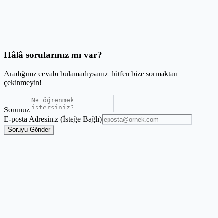
Avery sayfaları veya termal etiketler olur mu?
Veri içe aktarmadan önce tasarımı bitirmem gerekir mi?
Hâlâ sorularınız mı var?
Aradığınız cevabı bulamadıysanız, lütfen bize sormaktan
çekinmeyin!
Sorunuz
E-posta Adresiniz (İsteğe Bağlı)
Soruyu Gönder