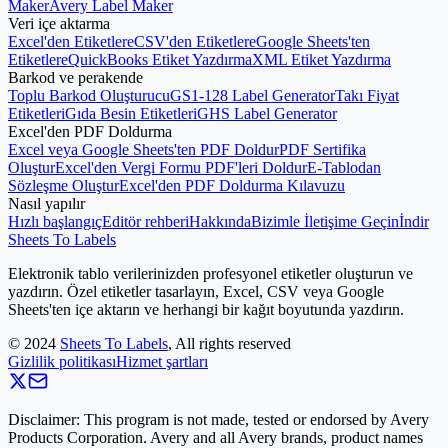
Maker
Avery Label Maker
Veri içe aktarma
Excel'den Etiketlere
CSV'den Etiketlere
Google Sheets'ten
Etiketlere
QuickBooks Etiket Yazdırma
XML Etiket Yazdırma
Barkod ve perakende
Toplu Barkod Oluşturucu
GS1-128 Label Generator
Takı Fiyat
Etiketleri
Gıda Besin Etiketleri
GHS Label Generator
Excel'den PDF Doldurma
Excel veya Google Sheets'ten PDF Doldur
PDF Sertifika
Oluştur
Excel'den Vergi Formu PDF'leri Doldur
E-Tablodan
Sözleşme Oluştur
Excel'den PDF Doldurma Kılavuzu
Nasıl yapılır
Hızlı başlangıç
Editör rehberi
Hakkında
Bizimle İletişime Geçin
İndir
Sheets To Labels
Elektronik tablo verilerinizden profesyonel etiketler oluşturun ve
yazdırın. Özel etiketler tasarlayın, Excel, CSV veya Google
Sheets'ten içe aktarın ve herhangi bir kağıt boyutunda yazdırın.
©
2024
Sheets To Labels
, All rights reserved
Gizlilik politikası
Hizmet şartları
Disclaimer: This program is not made, tested or endorsed by Avery
Products Corporation. Avery and all Avery brands, product names