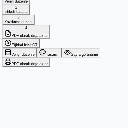
Veriyi düzenle
2
Etiketi tasarla
3
Yazdırma düzeni
4
PDF olarak dışa aktar
Eğitimi izle
HOT
Veriyi düzenle
Tasarım
Sayfa görünümü
PDF olarak dışa aktar