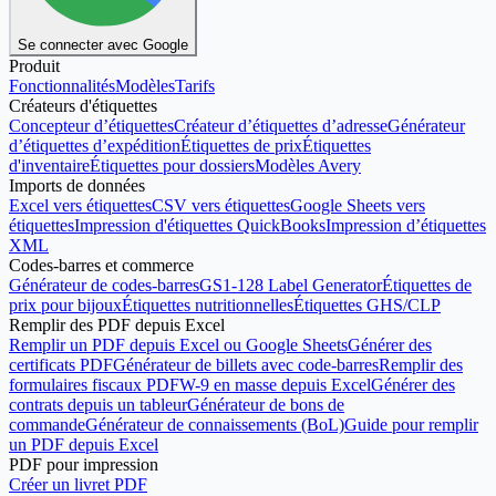
Se connecter avec Google
Produit
Fonctionnalités
Modèles
Tarifs
Créateurs d'étiquettes
Concepteur d’étiquettes
Créateur d’étiquettes d’adresse
Générateur
d’étiquettes d’expédition
Étiquettes de prix
Étiquettes
d'inventaire
Étiquettes pour dossiers
Modèles Avery
Imports de données
Excel vers étiquettes
CSV vers étiquettes
Google Sheets vers
étiquettes
Impression d'étiquettes QuickBooks
Impression d’étiquettes
XML
Codes-barres et commerce
Générateur de codes-barres
GS1-128 Label Generator
Étiquettes de
prix pour bijoux
Étiquettes nutritionnelles
Étiquettes GHS/CLP
Remplir des PDF depuis Excel
Remplir un PDF depuis Excel ou Google Sheets
Générer des
certificats PDF
Générateur de billets avec code-barres
Remplir des
formulaires fiscaux PDF
W-9 en masse depuis Excel
Générer des
contrats depuis un tableur
Générateur de bons de
commande
Générateur de connaissements (BoL)
Guide pour remplir
un PDF depuis Excel
PDF pour impression
Créer un livret PDF