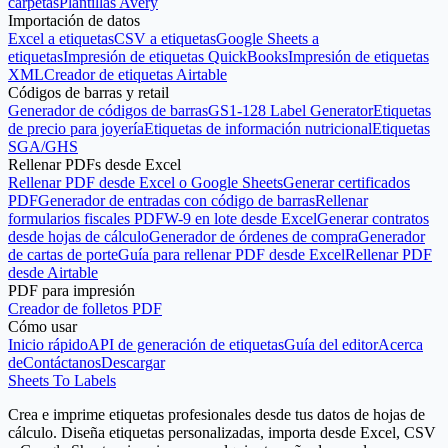
carpetas
Plantillas Avery
Importación de datos
Excel a etiquetas
CSV a etiquetas
Google Sheets a
etiquetas
Impresión de etiquetas QuickBooks
Impresión de etiquetas
XML
Creador de etiquetas Airtable
Códigos de barras y retail
Generador de códigos de barras
GS1-128 Label Generator
Etiquetas
de precio para joyería
Etiquetas de información nutricional
Etiquetas
SGA/GHS
Rellenar PDFs desde Excel
Rellenar PDF desde Excel o Google Sheets
Generar certificados
PDF
Generador de entradas con código de barras
Rellenar
formularios fiscales PDF
W-9 en lote desde Excel
Generar contratos
desde hojas de cálculo
Generador de órdenes de compra
Generador
de cartas de porte
Guía para rellenar PDF desde Excel
Rellenar PDF
desde Airtable
PDF para impresión
Creador de folletos PDF
Cómo usar
Inicio rápido
API de generación de etiquetas
Guía del editor
Acerca
de
Contáctanos
Descargar
Sheets To Labels
Crea e imprime etiquetas profesionales desde tus datos de hojas de
cálculo. Diseña etiquetas personalizadas, importa desde Excel, CSV